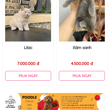
Xám xanh
Ragdoll
4.500.000 đ
32.000.000 đ
MUA NGAY
MUA NGAY