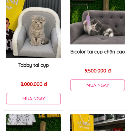
Bicolor tai cụp chân cao
Bicolor lông dài
9.500.000 đ
15.000.000 đ
MUA NGAY
MUA NGAY