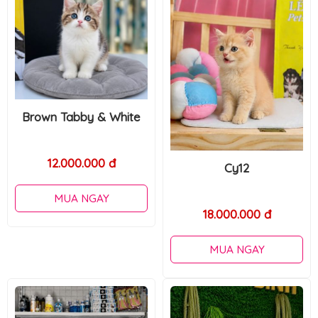
Lông dài full trắng
Cy12
7.500.000 đ
MUA NGAY
18.000.000 đ
MUA NGAY