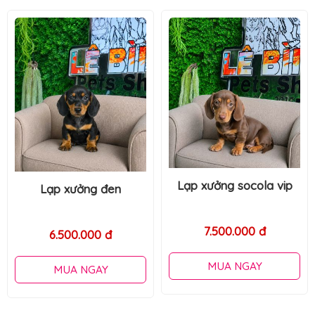
Lạp xưởng socola vip
Nâu socola đực
7.500.000 đ
6.500.000 đ
MUA NGAY
MUA NGAY