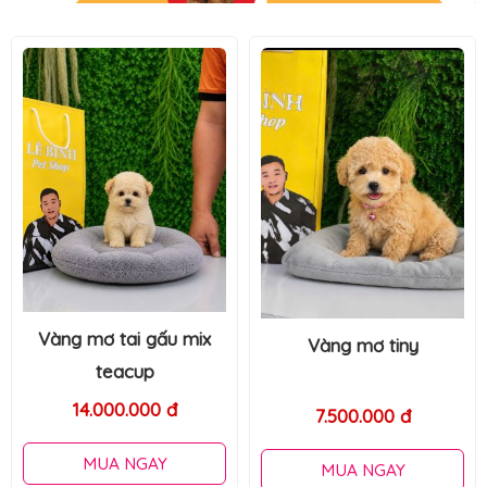
Poodle vàng mơ tai gấu
mix teacup
Vàng mơ tiny
15.000.000 đ
7.500.000 đ
MUA NGAY
MUA NGAY