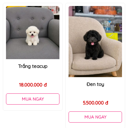
Vàng mơ
Đen toy
6.500.000 đ
5.500.000 đ
MUA NGAY
MUA NGAY