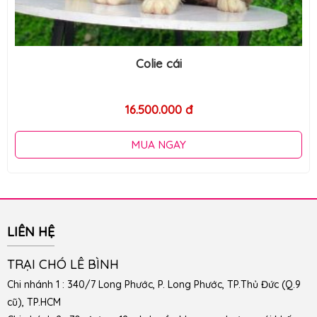
Colie cái
16.500.000 đ
MUA NGAY
LIÊN HỆ
TRẠI CHÓ LÊ BÌNH
Chi nhánh 1 : 340/7 Long Phước, P. Long Phước, TP.Thủ Đức (Q.9
cũ), TP.HCM