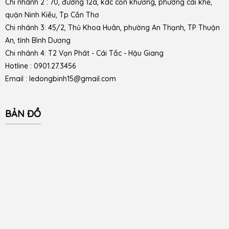
Chi nhánh 2 : 70, đường 12a, kdc cồn khương, phường cái khế,
quận Ninh Kiều, Tp Cần Thơ
Chi nhánh 3: 45/2, Thủ Khoa Huân, phường An Thạnh, TP Thuận
An, tỉnh Bình Dương
Chi nhánh 4: T2 Vạn Phát - Cái Tắc - Hậu Giang
Hotline : 0901.27.3456
Email : ledongbinh15@gmail.com
BẢN ĐỒ