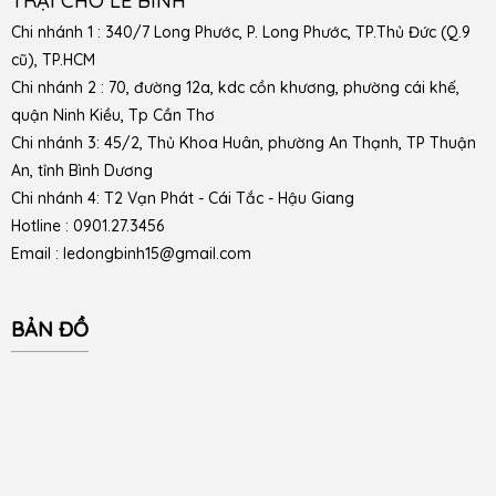
TRẠI CHÓ LÊ BÌNH
Chi nhánh 1 : 340/7 Long Phước, P. Long Phước, TP.Thủ Đức (Q.9
cũ), TP.HCM
Chi nhánh 2 : 70, đường 12a, kdc cồn khương, phường cái khế,
quận Ninh Kiều, Tp Cần Thơ
Chi nhánh 3: 45/2, Thủ Khoa Huân, phường An Thạnh, TP Thuận
An, tỉnh Bình Dương
Chi nhánh 4: T2 Vạn Phát - Cái Tắc - Hậu Giang
Hotline : 0901.27.3456
Email : ledongbinh15@gmail.com
BẢN ĐỒ