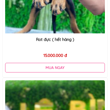
Rot đực ( hết hàng )
15.000.000 đ
MUA NGAY