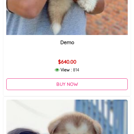
Demo
$640.00
View :
814
BUY NOW