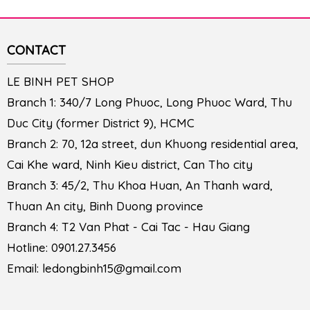
CONTACT
LE BINH PET SHOP
Branch 1: 340/7 Long Phuoc, Long Phuoc Ward, Thu
Duc City (former District 9), HCMC
Branch 2: 70, 12a street, dun Khuong residential area,
Cai Khe ward, Ninh Kieu district, Can Tho city
Branch 3: 45/2, Thu Khoa Huan, An Thanh ward,
Thuan An city, Binh Duong province
Branch 4: T2 Van Phat - Cai Tac - Hau Giang
Hotline: 0901.27.3456
Email: ledongbinh15@gmail.com