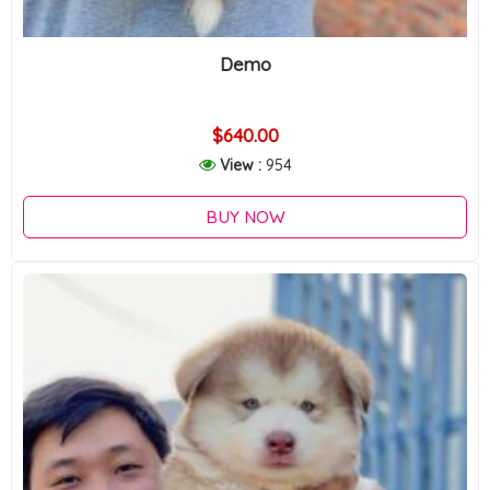
Demo
$640.00
View :
954
BUY NOW