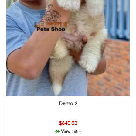
Demo 2
$640.00
View :
884