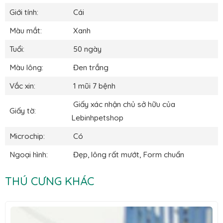
Giới tính:
Cái
Màu mắt:
Xanh
Tuổi:
50 ngày
Màu lông:
Đen trắng
Vắc xin:
1 mũi 7 bệnh
Giấy xác nhận chủ sở hữu của
Giấy tờ:
Lebinhpetshop
Microchip:
Có
Ngoại hình:
Đẹp, lông rất mướt, Form chuẩn
THÚ CƯNG KHÁC