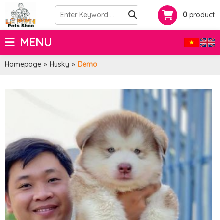
0
product
MENU
Homepage
»
Husky
»
Demo