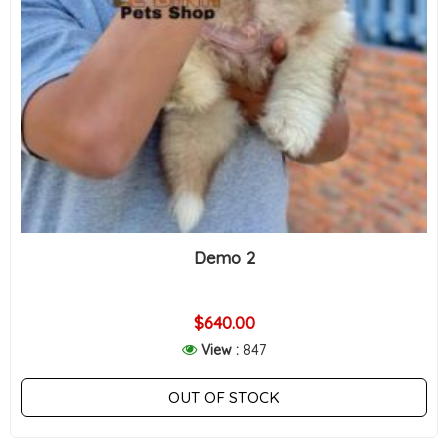
Demo 2
$640.00
View :
847
OUT OF STOCK