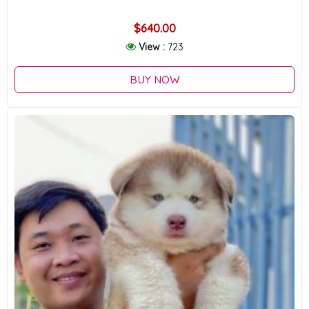
$640.00
View :
723
BUY NOW